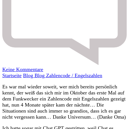
zu
Keine Kommentare
Zahlencode
Startseite
Blog
Blog
Zahlencode / Engelszahlen
/
Es war mal wieder soweit, wer mich bereits persönlich
Engelszahlen
kennt, der weiß das sich mir im Oktober das erste Mal auf
dem Funkwecker ein Zahlencode mit Engelszahlen gezeigt
hat, nun 4 Monate später kam der nächste… Die
Situationen sind auch immer so grandios, dass ich es gar
nicht vergessen kann… Danke Universum… (Danke Oma)
Ich hatte sogar mit Chat GPT gestritten, weil Chat es