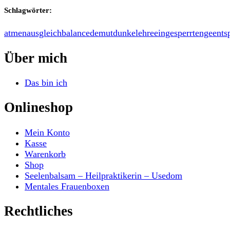
Schlagwörter:
atmen
ausgleich
balance
demut
dunkel
ehre
eingesperrt
enge
ents
Über mich
Das bin ich
Onlineshop
Mein Konto
Kasse
Warenkorb
Shop
Seelenbalsam – Heilpraktikerin – Usedom
Mentales Frauenboxen
Rechtliches