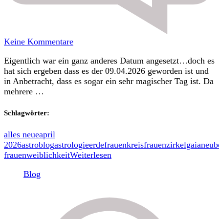
zu
Keine Kommentare
Frauenkreis
Eigentlich war ein ganz anderes Datum angesetzt…doch es
09.04.2026
hat sich ergeben dass es der 09.04.2026 geworden ist und
in Anbetracht, dass es sogar ein sehr magischer Tag ist. Da
mehrere …
Schlagwörter:
alles neue
april
2026
astroblog
astrologie
erde
frauenkreis
frauenzirkel
gaia
neub
frauen
weiblichkeit
Weiterlesen
Blog