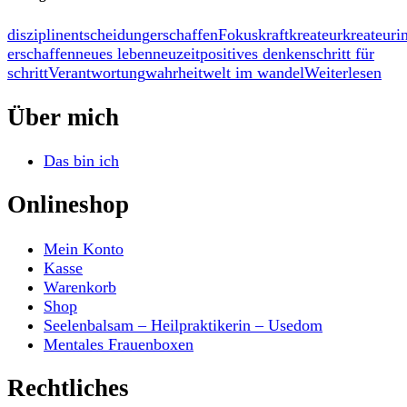
disziplin
entscheidung
erschaffen
Fokus
kraft
kreateur
kreateuri
erschaffen
neues leben
neuzeit
positives denken
schritt für
schritt
Verantwortung
wahrheit
welt im wandel
Weiterlesen
Über mich
Das bin ich
Onlineshop
Mein Konto
Kasse
Warenkorb
Shop
Seelenbalsam – Heilpraktikerin – Usedom
Mentales Frauenboxen
Rechtliches