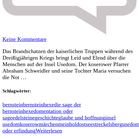
zu
Keine Kommentare
Die
Das Brandschatzen der kaiserlichen Truppen während des
Bernsteinhexe
Dreißigjährigen Kriegs bringt Leid und Elend über die
vom
Menschen auf der Insel Usedom. Der koserower Pfarrer
Streckelsberg
Abraham Schweidler und seine Tochter Maria versuchen
Koserow
die Not …
Schlagwörter:
bernstein
bernsteinhexe
die sage der
bernsteinhexe
domentation oder
sage
edelsteine
geschichte
glaube und hoffnung
insel
usedom
koserow
märchen
meinhold
ostsee
streckelsberg
usedo
oder erfindung
Weiterlesen