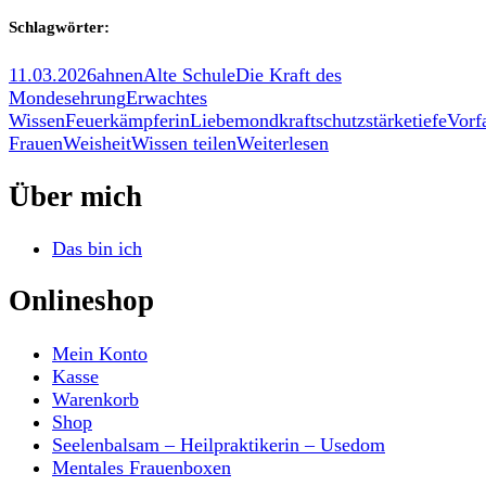
18
Jahren
Schlagwörter:
11.03.2026
ahnen
Alte Schule
Die Kraft des
Mondes
ehrung
Erwachtes
Wissen
Feuer
kämpferin
Liebe
mondkraft
schutz
stärke
tiefe
Vorf
Frauen
Weisheit
Wissen teilen
Weiterlesen
Über mich
Das bin ich
Onlineshop
Mein Konto
Kasse
Warenkorb
Shop
Seelenbalsam – Heilpraktikerin – Usedom
Mentales Frauenboxen