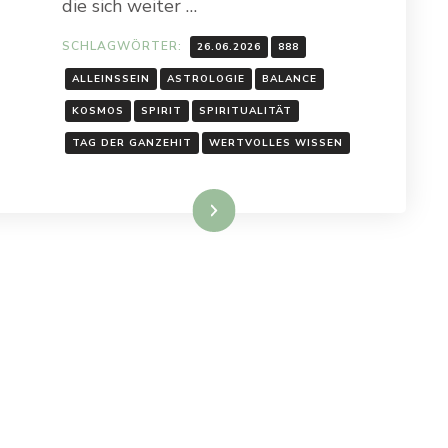
die sich weiter …
SCHLAGWÖRTER:
26.06.2026
888
ALLEINSSEIN
ASTROLOGIE
BALANCE
KOSMOS
SPIRIT
SPIRITUALITÄT
TAG DER GANZEHIT
WERTVOLLES WISSEN
Weiterlesen