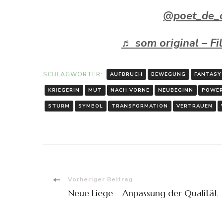
@poet_de_of
♬ som original – Fi
SCHLAGWÖRTER:
AUFBRUCH
BEWEGUNG
FANTASY
KRIEGERIN
MUT
NACH VORNE
NEUBEGINN
POWE
STURM
SYMBOL
TRANSFORMATION
VERTRAUEN
Beitragsnavigation
Vorheriger Beitrag
Neue Liege – Anpassung der Qualität