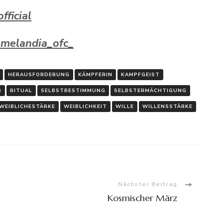
ficial
lmelandia_ofc_
HERAUSFORDERUNG
KÄMPFERIN
KAMPFGEIST
R
RITUAL
SELBSTBESTIMMUNG
SELBSTERMÄCHTIGUNG
WEIBLICHESTÄRKE
WEIBLICHKEIT
WILLE
WILLENSSTÄRKE
Nächster Beitrag
Kosmischer März