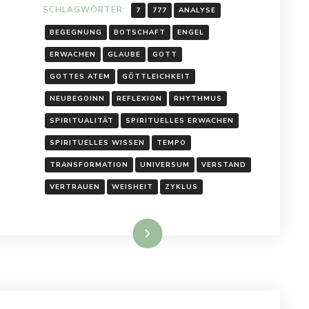
SCHLAGWÖRTER:
7
777
ANALYSE
BEGEGNUNG
BOTSCHAFT
ENGEL
ERWACHEN
GLAUBE
GOTT
GOTTES ATEM
GÖTTLEICHKEIT
NEUBEGOINN
REFLEXION
RHYTHMUS
SPIRITUALITÄT
SPIRITUELLES ERWACHEN
SPIRITUELLES WISSEN
TEMPO
TRANSFORMATION
UNIVERSUM
VERSTAND
VERTRAUEN
WEISHEIT
ZYKLUS
Weiterlesen