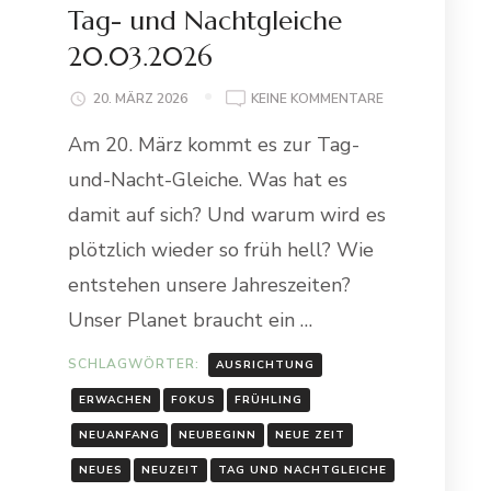
Tag- und Nachtgleiche
20.03.2026
ZU
20. MÄRZ 2026
KEINE KOMMENTARE
TAG-
Am 20. März kommt es zur Tag-
UND
NACHTGLEICHE
und-Nacht-Gleiche. Was hat es
20.03.2026
damit auf sich? Und warum wird es
plötzlich wieder so früh hell? Wie
entstehen unsere Jahreszeiten?
Unser Planet braucht ein …
SCHLAGWÖRTER:
AUSRICHTUNG
ERWACHEN
FOKUS
FRÜHLING
NEUANFANG
NEUBEGINN
NEUE ZEIT
NEUES
NEUZEIT
TAG UND NACHTGLEICHE